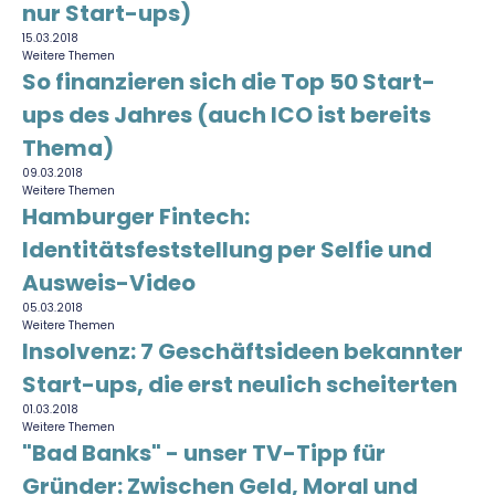
Richtig versichern
nur Start-ups)
Weitere Tools & Vorlagen
15.03.2018
Steuerberatung
Weitere Themen
Vergleiche
So finanzieren sich die Top 50 Start-
Software
ups des Jahres (auch ICO ist bereits
Deals
Thema)
09.03.2018
Weitere Themen
Hamburger Fintech:
Identitätsfeststellung per Selfie und
Ausweis-Video
05.03.2018
Weitere Themen
Insolvenz: 7 Geschäftsideen bekannter
Start-ups, die erst neulich scheiterten
01.03.2018
Weitere Themen
"Bad Banks" - unser TV-Tipp für
Gründer: Zwischen Geld, Moral und