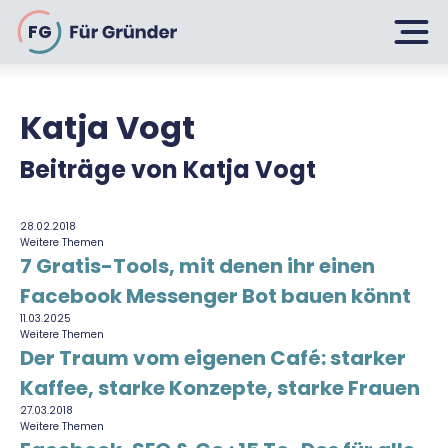
FG
Katja Vogt
Planen
Beiträge von Katja Vogt
Selbstständig machen
28.02.2018
Gründen
Weitere Themen
Über 500 Geschäftsideen
7 Gratis-Tools, mit denen ihr einen
Facebook Messenger Bot bauen könnt
Bin ich ein Gründer?
Firma gründen: 10 Tipps
11.03.2025
Geschäftsmodell entwickeln
Wachsen
Weitere Themen
Rechtsform wählen
Der Traum vom eigenen Café: starker
Businessplan schreiben
Kaffee, starke Konzepte, starke Frauen
UG gründen
6 Tipps zum Start
27.03.2018
Businessplan-Vorlage & Muster
Weitere Themen
GmbH gründen
Finanzieren
Fördermittelcheck machen