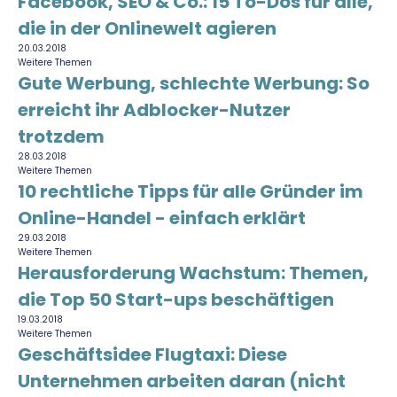
Facebook, SEO & Co.: 15 To-Dos für alle,
Finanzplan erstellen
Geschäftskonto-Vergleich
die in der Onlinewelt agieren
Kunden gewinnen
Top 15 Franchise
Fördermittel
20.03.2018
Unternehmen anmelden
Weitere Themen
Website erstellen
Tools
Gute Werbung, schlechte Werbung: So
Die besten Gründerkredite
Gründungszuschuss
Schutzrechte anmelden
Rechnung schreiben
erreicht ihr Adblocker-Nutzer
Gründerwettbewerbe finden
Kredit für Existenzgründer
Kleingewerbe anmelden
Businessplan-Software
trotzdem
Buchhaltung erledigen
Business Angels
Angebote
28.03.2018
Unsere Gründungspakete
Business Model Canvas
Weitere Themen
Online-Kredit anfragen
10 rechtliche Tipps für alle Gründer im
Zuschüsse
Gründertest
Kassensystem
Online-Handel - einfach erklärt
Unsere Gründungspakete
Kontokorrenkredit
Gründungsassistent
29.03.2018
Versicherungen
Geförderte Beratung
Weitere Themen
Flexible Kreditlinie
Herausforderung Wachstum: Themen,
Finanzplan Tool
Finanzierungsangebote
die Top 50 Start-ups beschäftigen
Firmenkonto
Preiskalkulation
19.03.2018
Marke, AGB & Datenschutz
Weitere Themen
Buchhaltungssoftware
Geschäftsidee Flugtaxi: Diese
Geschäftskonto eröffnen
Unternehmen arbeiten daran (nicht
Lohnsoftware